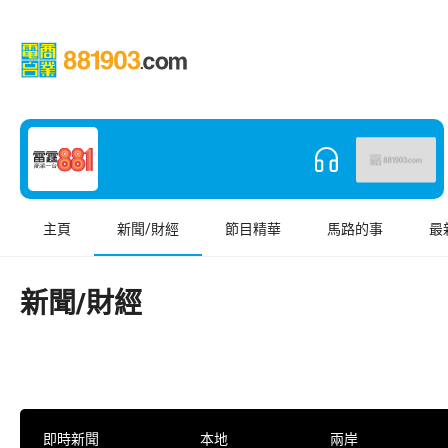
主頁
新聞/財經
節目精華
馬路的事
最
新聞/財經
即時新聞
本地
兩岸