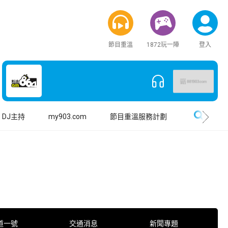
節目重溫
1872玩一陣
登入
搜尋
DJ主持
my903.com
節目重溫服務計劃
道一號
交通消息
新聞專題