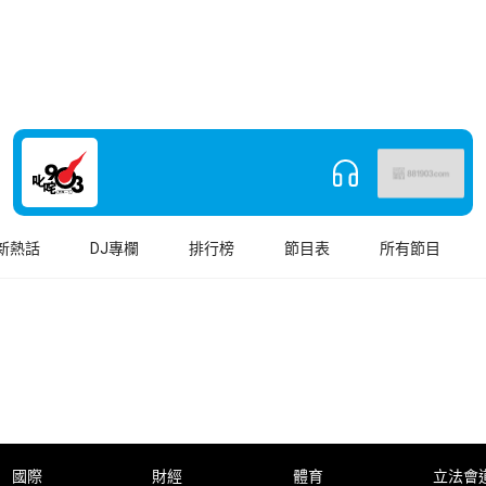
新熱話
DJ專欄
排行榜
節目表
所有節目
國際
財經
體育
立法會