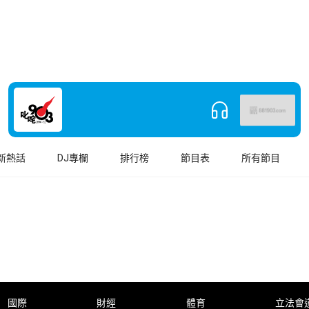
新熱話
DJ專欄
排行榜
節目表
所有節目
國際
財經
體育
立法會