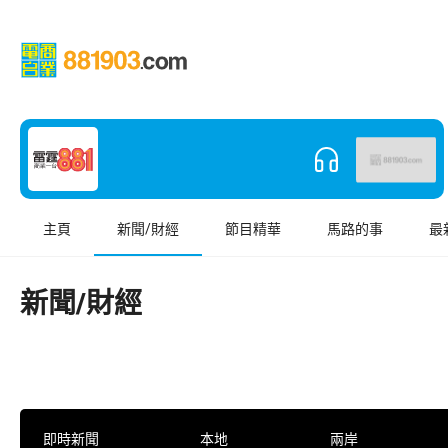
主頁
新聞/財經
節目精華
馬路的事
最
新聞/財經
即時新聞
本地
兩岸