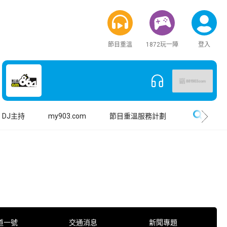
節目重溫
1872玩一陣
登入
搜尋
DJ主持
my903.com
節目重溫服務計劃
道一號
交通消息
新聞專題