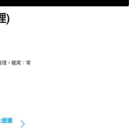
理)
清理，龍尾︰常
士居道