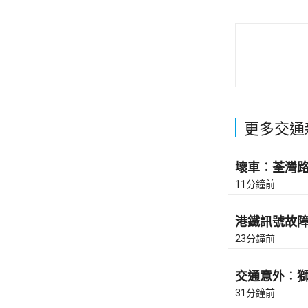
更多交通
壞車︰荃灣路去
11分鐘前
港鐵訊號故障︰
23分鐘前
交通意外︰獅
31分鐘前