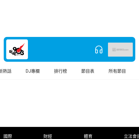
新熱話
DJ專欄
排行榜
節目表
所有節目
國際
財經
體育
立法會