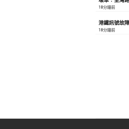
壞車︰荃灣路去
18分鐘前
港鐵訊號故障︰
18分鐘前