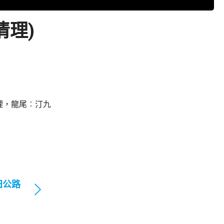
清理)
理，龍尾︰汀九
田公路