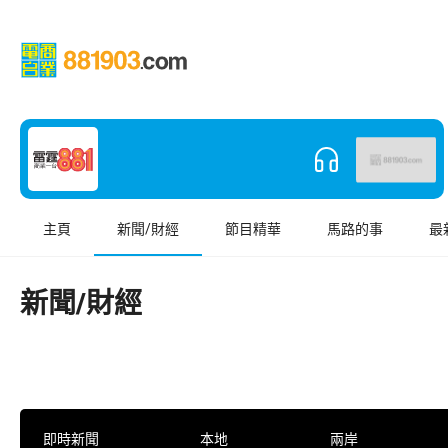
主頁
新聞/財經
節目精華
馬路的事
最
新聞/財經
即時新聞
本地
兩岸