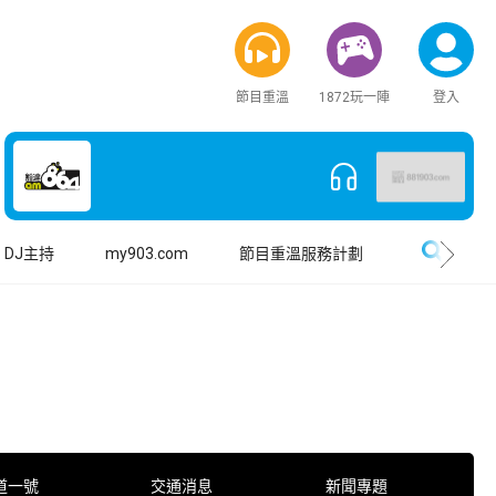
節目重溫
1872玩一陣
登入
搜尋
DJ主持
my903.com
節目重溫服務計劃
道一號
交通消息
新聞專題