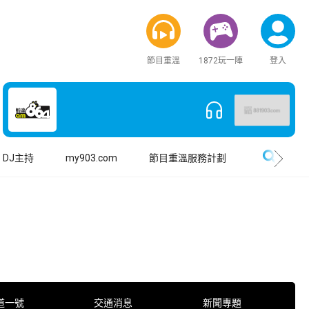
節目重溫
1872玩一陣
登入
搜尋
DJ主持
my903.com
節目重溫服務計劃
道一號
交通消息
新聞專題