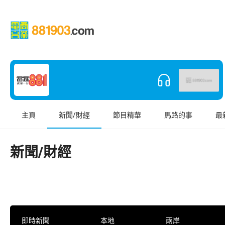
主頁
新聞/財經
節目精華
馬路的事
最
新聞/財經
即時新聞
本地
兩岸