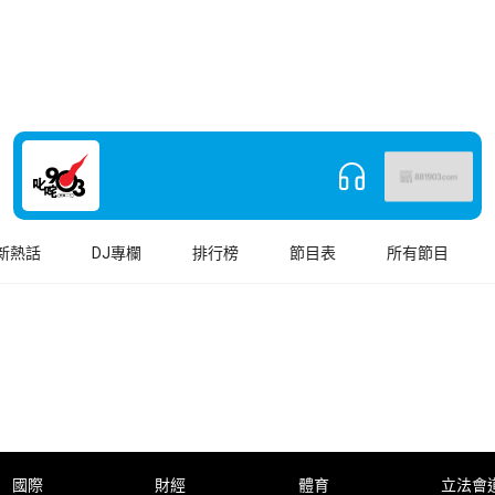
新熱話
DJ專欄
排行榜
節目表
所有節目
國際
財經
體育
立法會