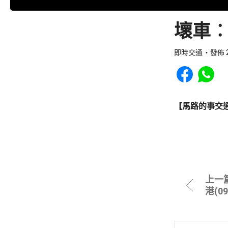
壞車︰
即時交通
發佈 2
Share to Faceb
Share to
【馬路的事交
上一
港(0