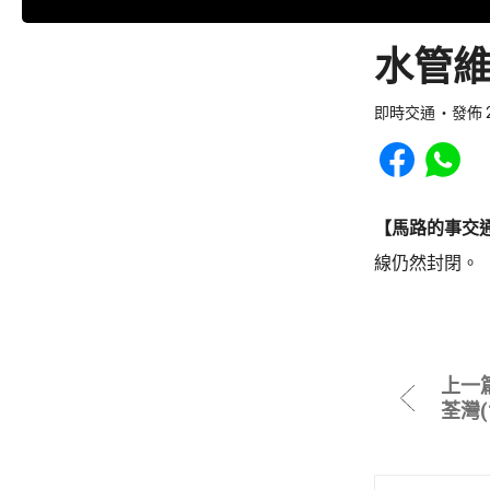
水管維
即時交通
發佈 2
Share to Faceb
Share to
【馬路的事交
線仍然封閉。
上一
荃灣(