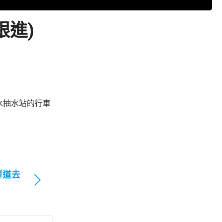
跟進)
水抽水站的行車
祥道去