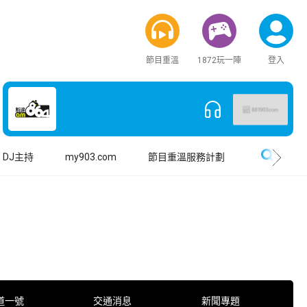
節目重溫
1872玩一陣
登入
搜尋
DJ主持
my903.com
節目重溫服務計劃
道一號
交通消息
新聞專題