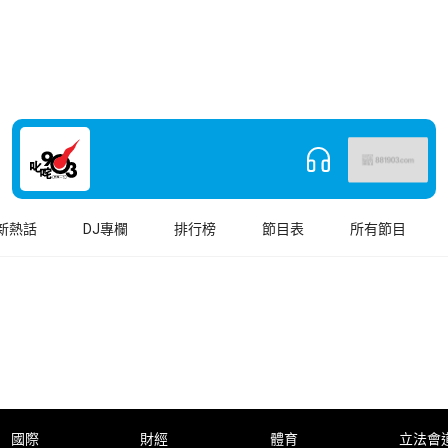
新熱話
DJ專欄
排行榜
節目表
所有節目
國際
財經
體育
立法會