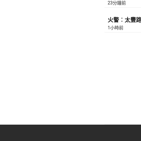
23分鐘前
火警︰太豐路近
1小時前