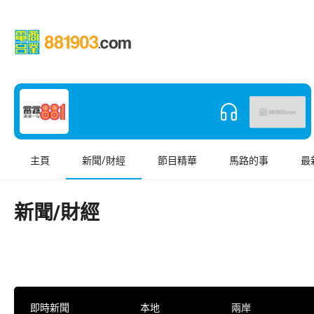
主頁
新聞/財經
節目精華
馬路的事
最
新聞/財經
即時新聞
本地
兩岸