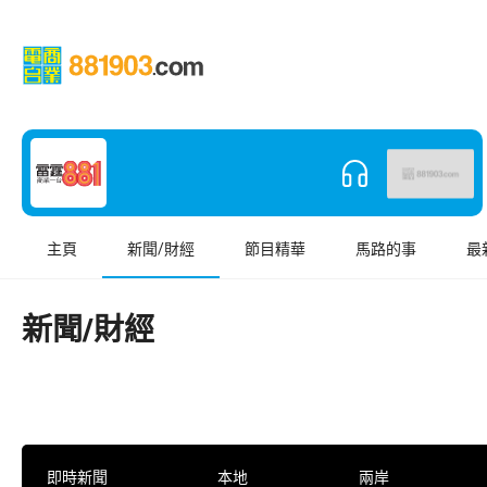
主頁
新聞/財經
節目精華
馬路的事
最
新聞/財經
即時新聞
本地
兩岸