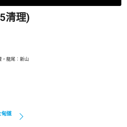
5清理)
理，龍尾︰新山
士甸道