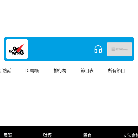
新熱話
DJ專欄
排行榜
節目表
所有節目
國際
財經
體育
立法會