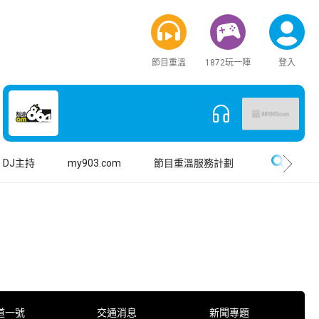
節目重溫
1872玩一陣
登入
搜尋
DJ主持
my903.com
節目重溫服務計劃
道一號
交通消息
新聞專題