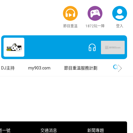
節目重溫
1872玩一陣
登入
搜尋
DJ主持
my903.com
節目重溫服務計劃
道一號
交通消息
新聞專題