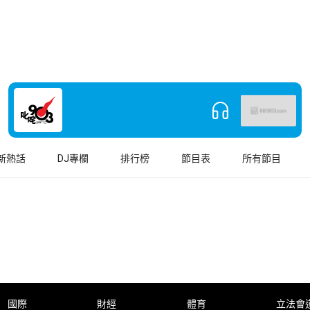
新熱話
DJ專欄
排行榜
節目表
所有節目
國際
財經
體育
立法會