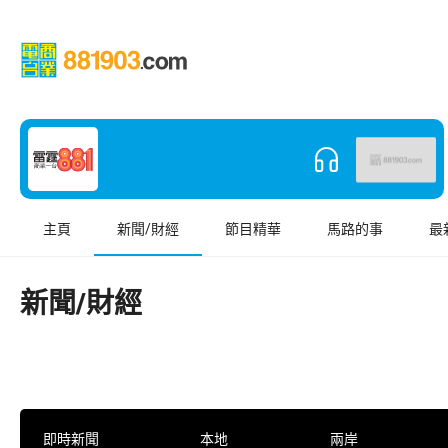
主頁
新聞/財經
節目精華
馬路的事
最
新聞/財經
即時新聞
本地
兩岸