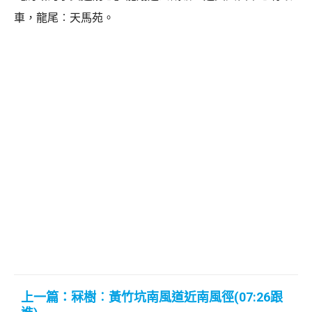
車，龍尾︰天馬苑。
上一篇：冧樹︰黃竹坑南風道近南風徑(07:26跟