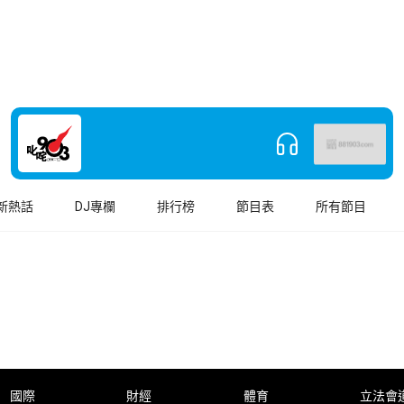
新熱話
DJ專欄
排行榜
節目表
所有節目
國際
財經
體育
立法會