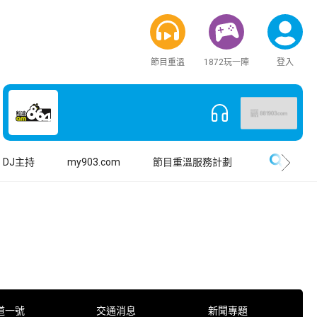
節目重溫
1872玩一陣
登入
搜尋
DJ主持
my903.com
節目重溫服務計劃
道一號
交通消息
新聞專題