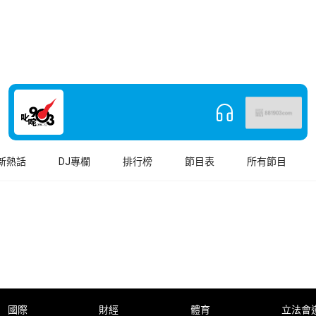
新熱話
DJ專欄
排行榜
節目表
所有節目
國際
財經
體育
立法會