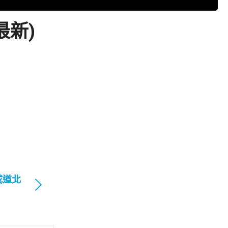
最新)
咸道北