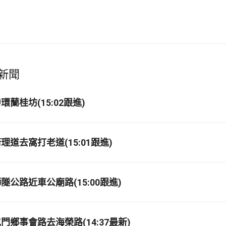
新聞
蘭桂坊(15:02跟進)
道去窩打老道(15:01跟進)
公路近車公廟路(15:00跟進)
門鄉事會路去海榮路(14:37最新)