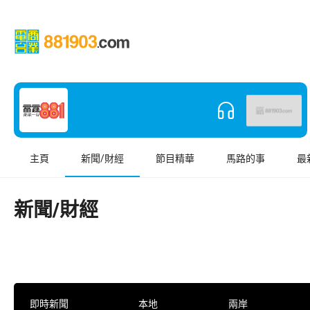
主頁
新聞/財經
節目精華
馬路的事
最
新聞/財經
即時新聞
本地
兩岸