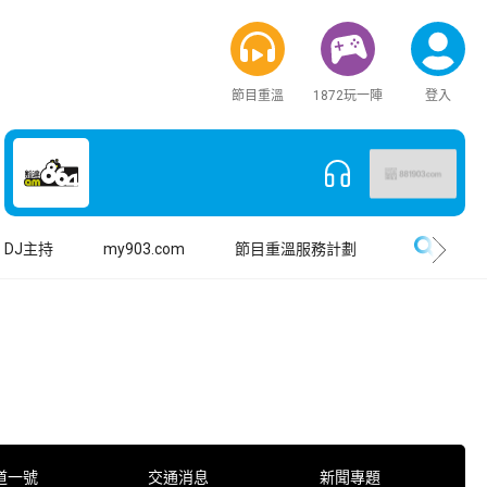
節目重溫
1872玩一陣
登入
搜尋
DJ主持
my903.com
節目重溫服務計劃
道一號
交通消息
新聞專題