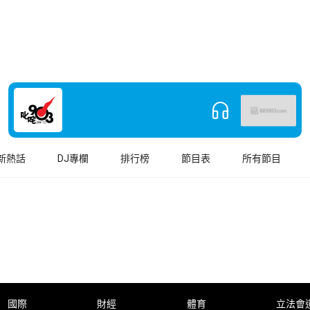
新熱話
DJ專欄
排行榜
節目表
所有節目
國際
財經
體育
立法會