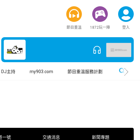
節目重溫
1872玩一陣
登入
搜尋
DJ主持
my903.com
節目重溫服務計劃
道一號
交通消息
新聞專題