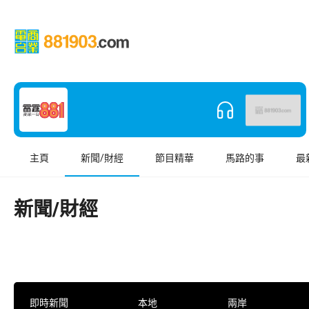
主頁
新聞/財經
節目精華
馬路的事
最
新聞/財經
即時新聞
本地
兩岸