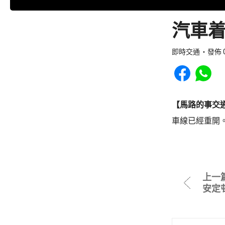
汽車着
即時交通
發佈 0
Share to Faceb
Share to
【馬路的事交
車線已經重開
上一
安定邨