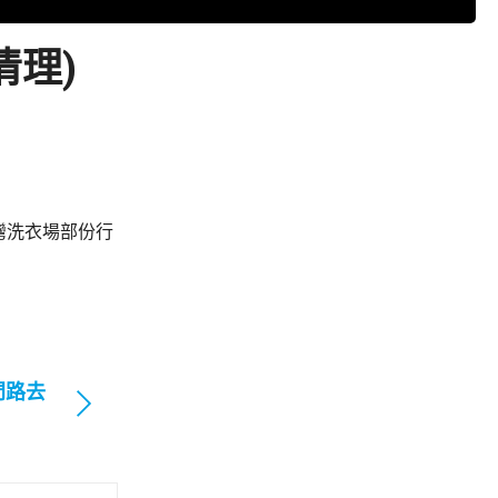
清理)
灣洗衣場部份行
門路去