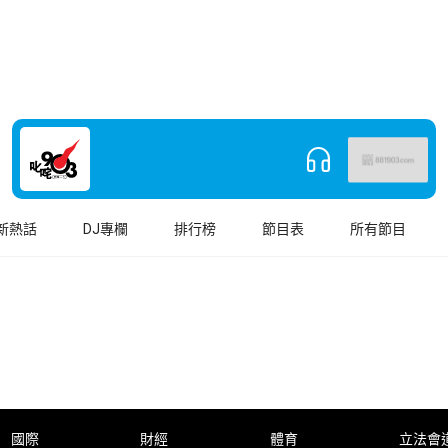
新熱話
DJ專欄
排行榜
節目表
所有節目
國際
財經
體育
立法會