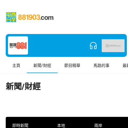
主頁
新聞/財經
節目精華
馬路的事
最
新聞/財經
即時新聞
本地
兩岸