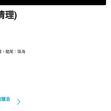
清理)
理，龍尾︰珠海
敦道去