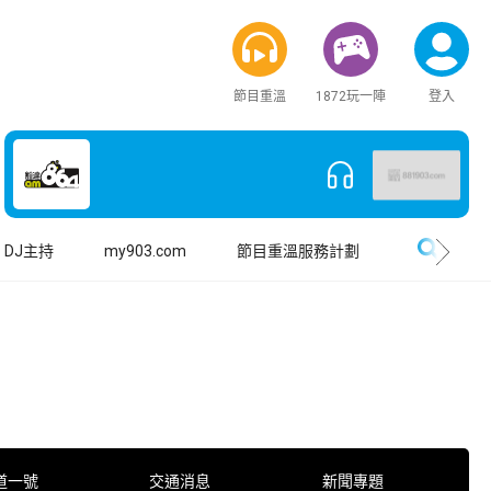
節目重溫
1872玩一陣
登入
搜尋
DJ主持
my903.com
節目重溫服務計劃
道一號
交通消息
新聞專題