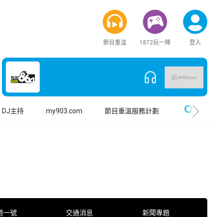
節目重溫
1872玩一陣
登入
搜尋
DJ主持
my903.com
節目重溫服務計劃
道一號
交通消息
新聞專題