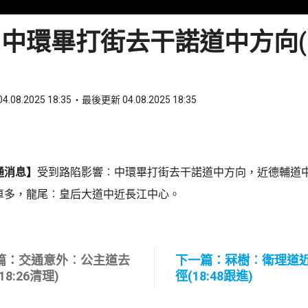
中環畢打街去干諾道中方向(18
4.08.2025 18:35
最後更新 04.08.2025 18:35
ook
 WhatsApp
通消息】
受到路陷影響︰中環畢打街去干諾道中方向，近德輔道
車多，龍尾︰皇后大道中近長江中心。
篇：交通意外︰公主道去
下一篇：冧樹︰衛理道
18:26清理)
徑(18:48跟進)