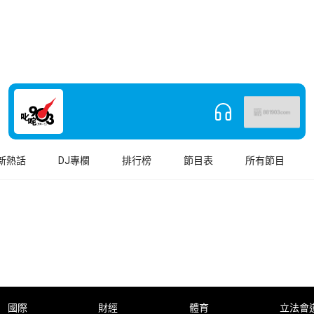
新熱話
DJ專欄
排行榜
節目表
所有節目
國際
財經
體育
立法會