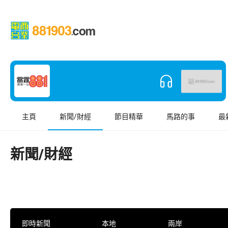
主頁
新聞/財經
節目精華
馬路的事
最
新聞/財經
即時新聞
本地
兩岸