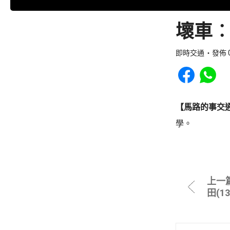
壞車︰
即時交通
發佈 0
Share to Faceb
Share to
【馬路的事交
學。
上一
田(1