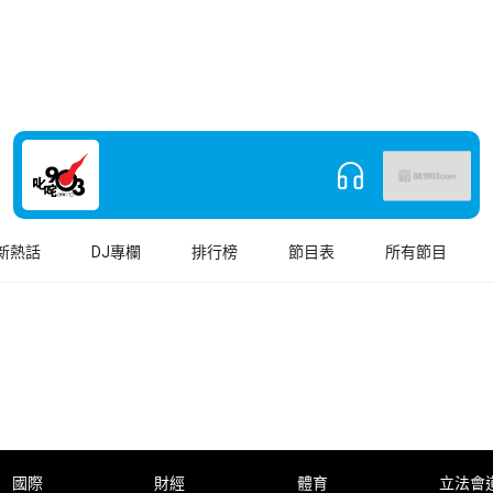
新熱話
DJ專欄
排行榜
節目表
所有節目
國際
財經
體育
立法會