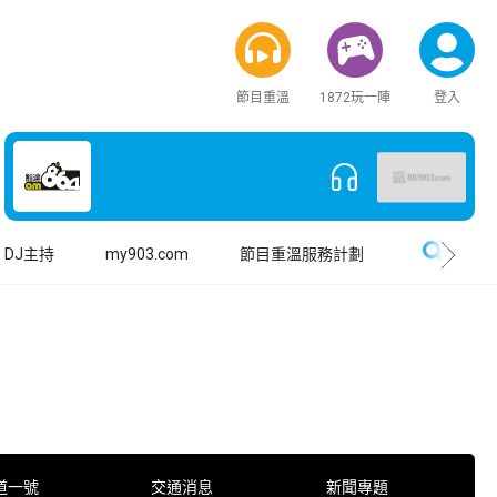
節目重溫
1872玩一陣
登入
搜尋
DJ主持
my903.com
節目重溫服務計劃
道一號
交通消息
新聞專題