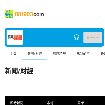
主頁
新聞/財經
節目精華
馬路的事
最
新聞/財經
即時新聞
本地
兩岸