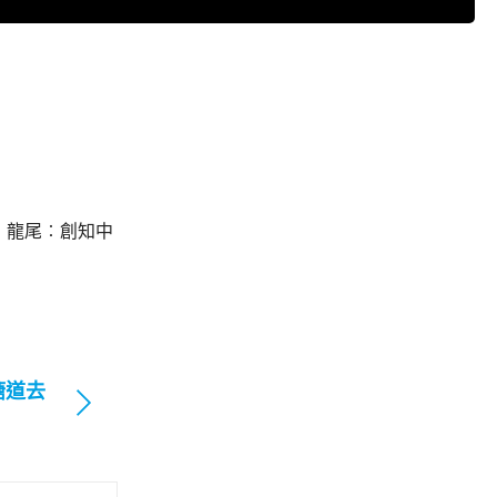
，龍尾︰創知中
塘道去