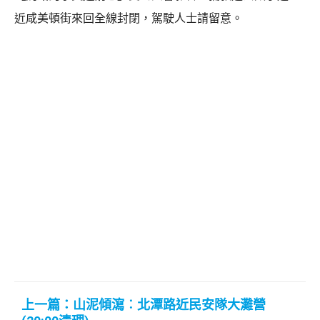
近咸美頓街來回全線封閉，駕駛人士請留意。
上一篇：山泥傾瀉︰北潭路近民安隊大灘營