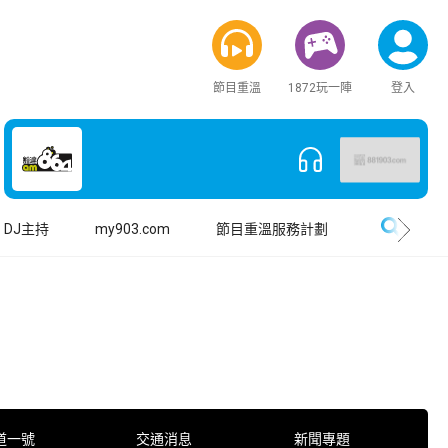
節目重溫
1872玩一陣
登入
搜尋
DJ主持
my903.com
節目重溫服務計劃
道一號
交通消息
新聞專題