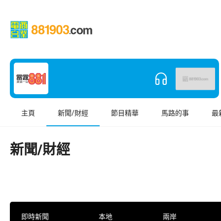
主頁
新聞/財經
節目精華
馬路的事
最
新聞/財經
即時新聞
本地
兩岸