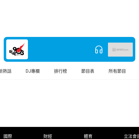
新熱話
DJ專欄
排行榜
節目表
所有節目
國際
財經
體育
立法會