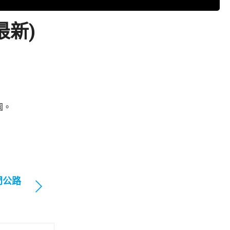
最新)
園。
門公路