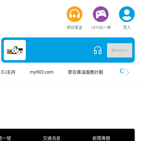
節目重溫
1872玩一陣
登入
搜尋
DJ主持
my903.com
節目重溫服務計劃
道一號
交通消息
新聞專題