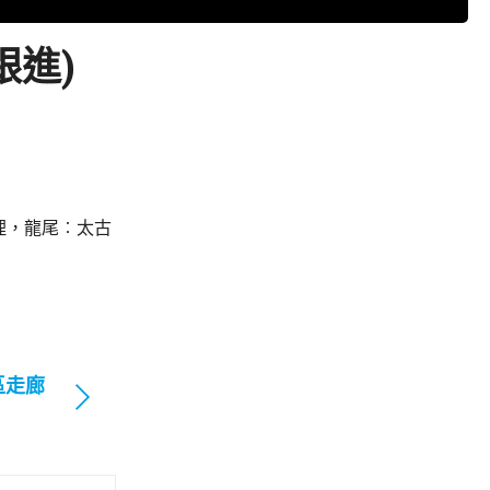
跟進)
理，龍尾︰太古
區走廊