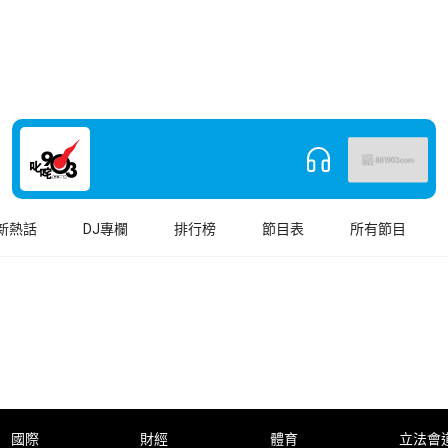
新熱話
DJ專欄
排行榜
節目表
所有節目
國際
財經
體育
立法會