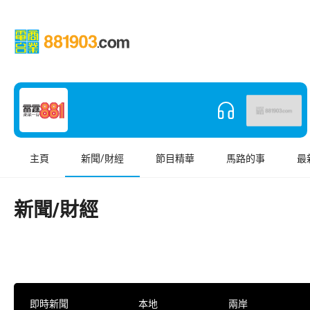
主頁
新聞/財經
節目精華
馬路的事
最
新聞/財經
即時新聞
本地
兩岸