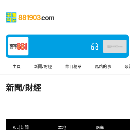
主頁
新聞/財經
節目精華
馬路的事
最
新聞/財經
即時新聞
本地
兩岸