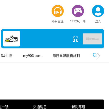
節目重溫
1872玩一陣
登入
搜尋
DJ主持
my903.com
節目重溫服務計劃
道一號
交通消息
新聞專題