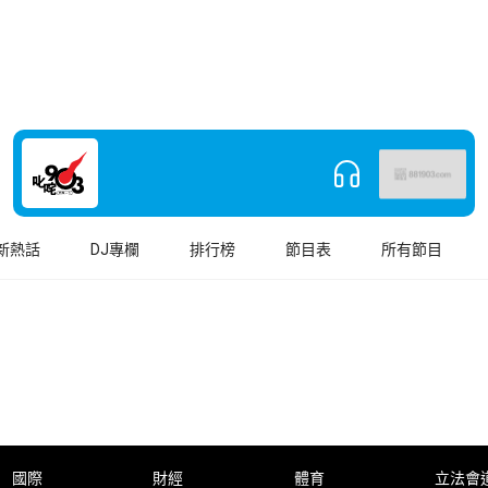
新熱話
DJ專欄
排行榜
節目表
所有節目
國際
財經
體育
立法會