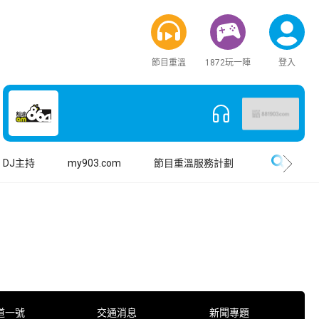
節目重溫
1872玩一陣
登入
搜尋
DJ主持
my903.com
節目重溫服務計劃
道一號
交通消息
新聞專題