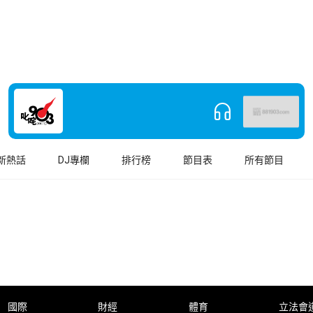
新熱話
DJ專欄
排行榜
節目表
所有節目
國際
財經
體育
立法會