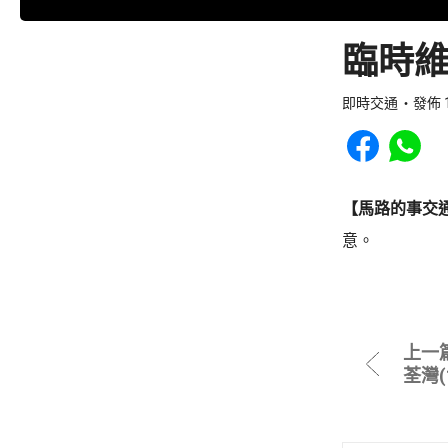
臨時維
即時交通
發佈 1
Share to Faceb
Share to
【馬路的事交
意。
上一
荃灣(