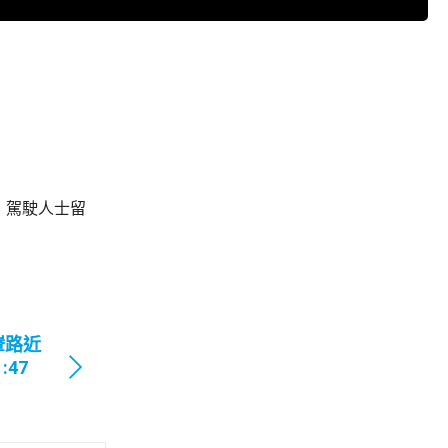
，駕駛人士留
輋路近
47