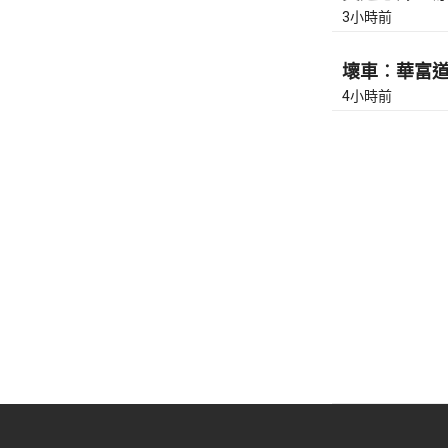
3小時前
壞車︰華富道(
4小時前