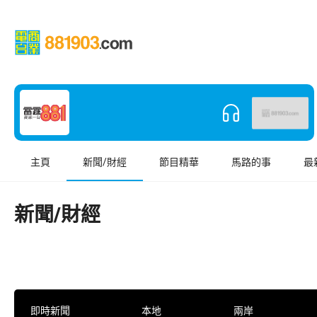
主頁
新聞/財經
節目精華
馬路的事
最
新聞/財經
即時新聞
本地
兩岸