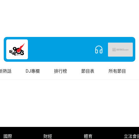
新熱話
DJ專欄
排行榜
節目表
所有節目
國際
財經
體育
立法會