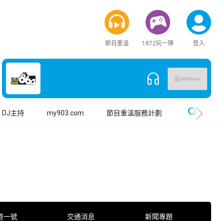
節目重溫
1872玩一陣
登入
搜尋
DJ主持
my903.com
節目重溫服務計劃
道一號
交通消息
新聞專題