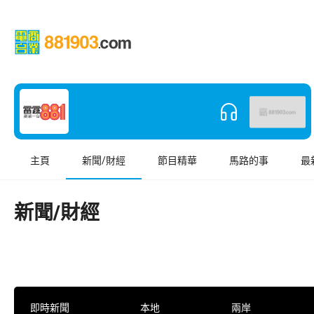
主頁
新聞/財經
節目精華
馬路的事
最
新聞/財經
即時新聞
本地
兩岸