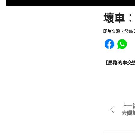
壞車︰
即時交通
發佈 2
Share to Faceb
Share to
【馬路的事交
上一
去觀塘