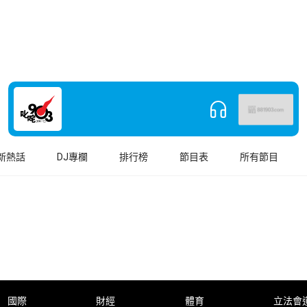
新熱話
DJ專欄
排行榜
節目表
所有節目
國際
財經
體育
立法會