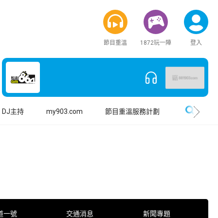
節目重溫
1872玩一陣
登入
搜尋
DJ主持
my903.com
節目重溫服務計劃
道一號
交通消息
新聞專題