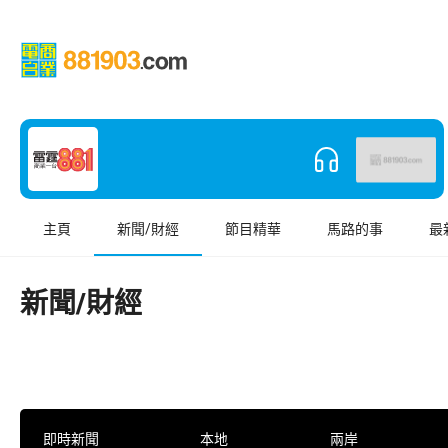
主頁
新聞/財經
節目精華
馬路的事
最
新聞/財經
即時新聞
本地
兩岸