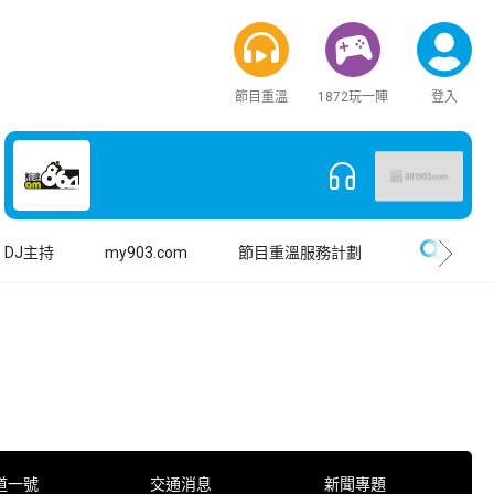
節目重溫
1872玩一陣
登入
搜尋
DJ主持
my903.com
節目重溫服務計劃
道一號
交通消息
新聞專題