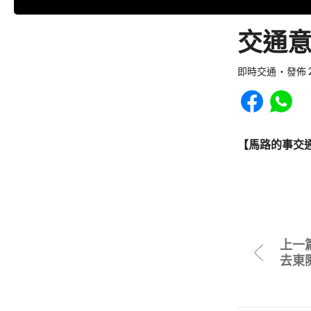
交通意
即時交通
發佈 2
Share to Faceb
Share to
【馬路的事交
上一
去東隧