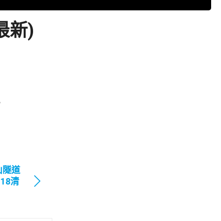
最新)
。
山隧道
18清