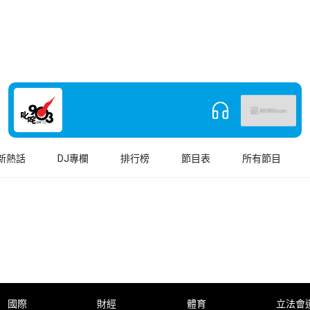
新熱話
DJ專欄
排行榜
節目表
所有節目
國際
財經
體育
立法會