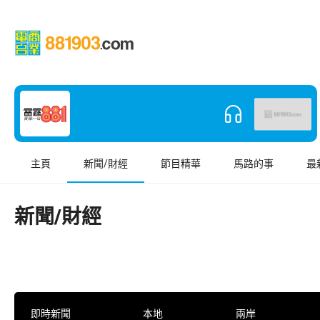
主頁
新聞/財經
節目精華
馬路的事
最
新聞/財經
即時新聞
本地
兩岸