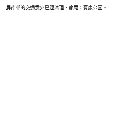
屏南邨的交通意外已經清理，龍尾︰寶康公園。