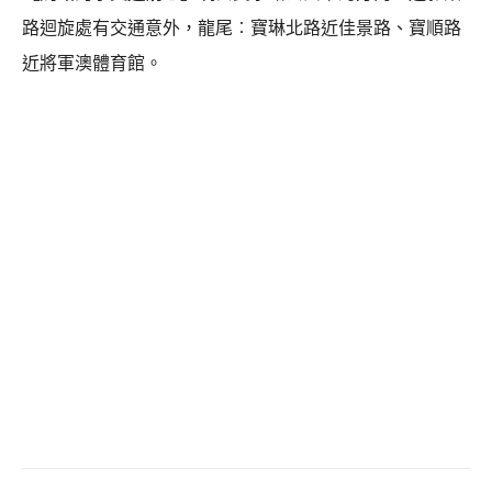
路迴旋處有交通意外，龍尾︰寶琳北路近佳景路、寶順路
近將軍澳體育館。