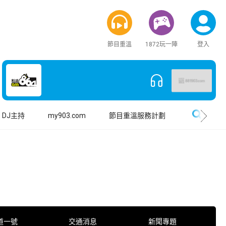
節目重溫
1872玩一陣
登入
搜尋
DJ主持
my903.com
節目重溫服務計劃
道一號
交通消息
新聞專題