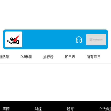
新熱話
DJ專欄
排行榜
節目表
所有節目
國際
財經
體育
立法會