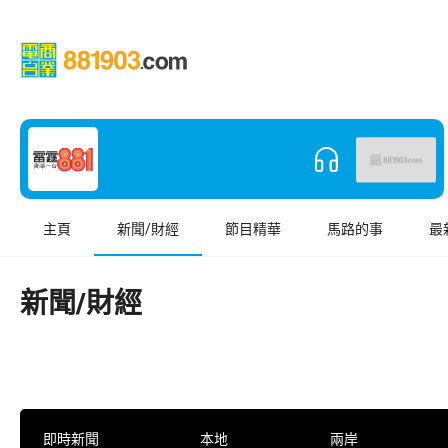
主頁
新聞/財經
節目精華
馬路的事
最
新聞/財經
即時新聞
本地
兩岸