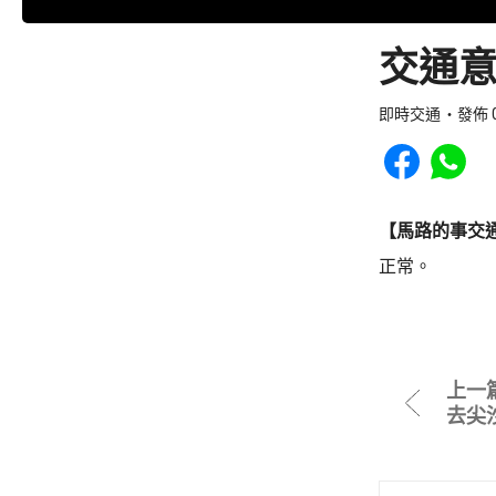
交通意
即時交通
發佈 0
Share to Faceb
Share to
【馬路的事交
正常。
上一
去尖沙