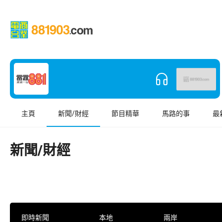
主頁
新聞/財經
節目精華
馬路的事
最
新聞/財經
即時新聞
本地
兩岸