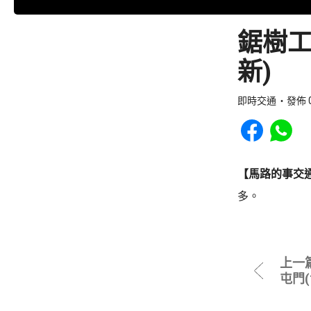
鋸樹工
新)
即時交通
發佈 0
Share to Faceb
Share to
【馬路的事交
多。
上一
屯門(