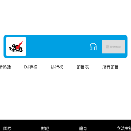
新熱話
DJ專欄
排行榜
節目表
所有節目
國際
財經
體育
立法會