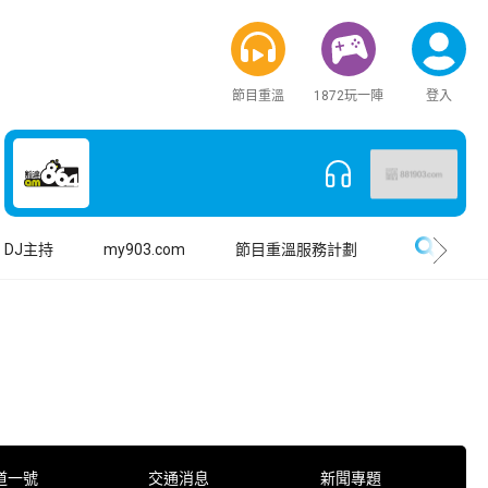
節目重溫
1872玩一陣
登入
搜尋
DJ主持
my903.com
節目重溫服務計劃
道一號
交通消息
新聞專題