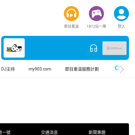
節目重溫
1872玩一陣
登入
搜尋
DJ主持
my903.com
節目重溫服務計劃
道一號
交通消息
新聞專題