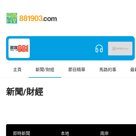
主頁
新聞/財經
節目精華
馬路的事
最
新聞/財經
即時新聞
本地
兩岸