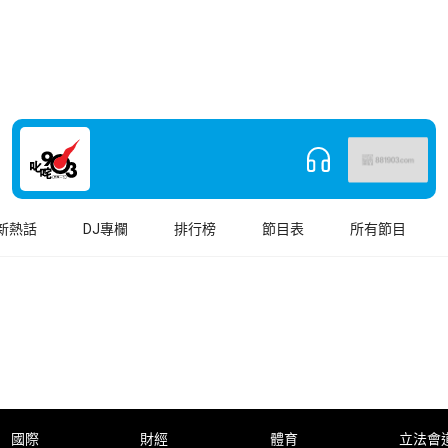
新熱話
DJ專欄
排行榜
節目表
所有節目
國際
財經
體育
立法會