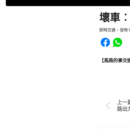
壞車︰
即時交通
發佈 0
Share to Faceb
Share to
【馬路的事交
上一
路出九