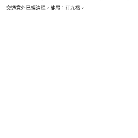
交通意外已經清理，龍尾︰汀九橋。