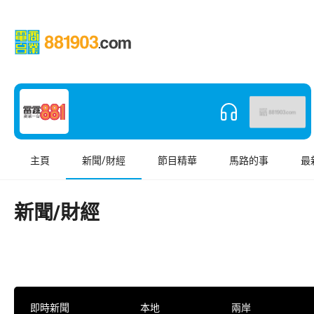
主頁
新聞/財經
節目精華
馬路的事
最
新聞/財經
即時新聞
本地
兩岸