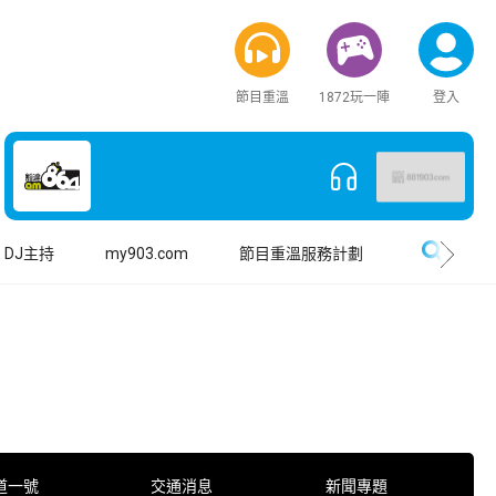
節目重溫
1872玩一陣
登入
搜尋
DJ主持
my903.com
節目重溫服務計劃
道一號
交通消息
新聞專題