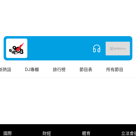
新熱話
DJ專欄
排行榜
節目表
所有節目
國際
財經
體育
立法會