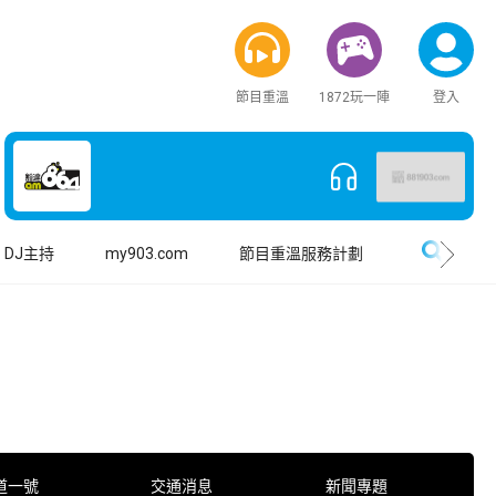
節目重溫
1872玩一陣
登入
搜尋
DJ主持
my903.com
節目重溫服務計劃
道一號
交通消息
新聞專題