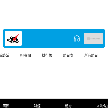
新熱話
DJ專欄
排行榜
節目表
所有節目
國際
財經
體育
立法會