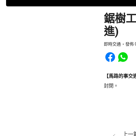
鋸樹工
進)
即時交通
發佈 0
Share to Faceb
Share to
【馬路的事交
封閉。
上一