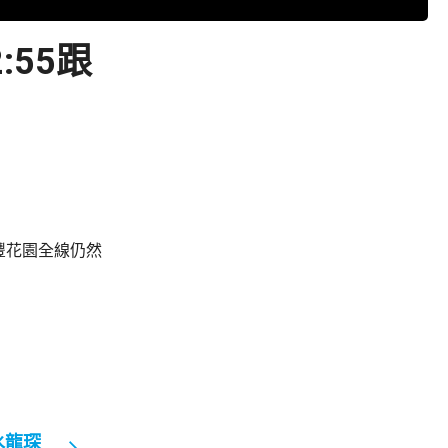
55跟
豐花園全線仍然
水龍琛