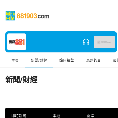
主頁
新聞/財經
節目精華
馬路的事
最
新聞/財經
即時新聞
本地
兩岸