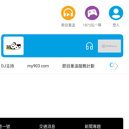
節目重溫
1872玩一陣
登入
搜尋
DJ主持
my903.com
節目重溫服務計劃
道一號
交通消息
新聞專題