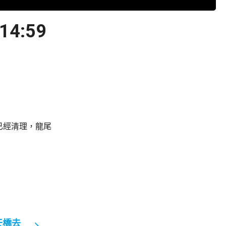
:59
已經清理，龍尾
天橋去