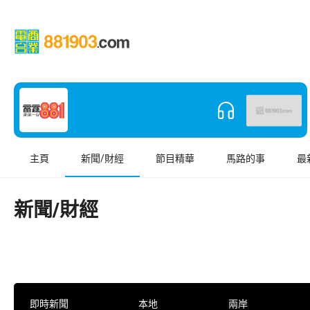
主頁
新聞/財經
節目精華
馬路的事
最
新聞/財經
即時新聞
本地
兩岸