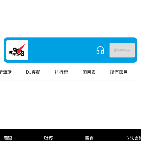
新熱話
DJ專欄
排行榜
節目表
所有節目
國際
財經
體育
立法會