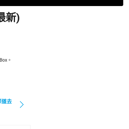
最新)
ox。
祥道去