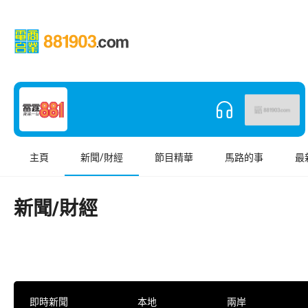
主頁
新聞/財經
節目精華
馬路的事
最
新聞/財經
即時新聞
本地
兩岸