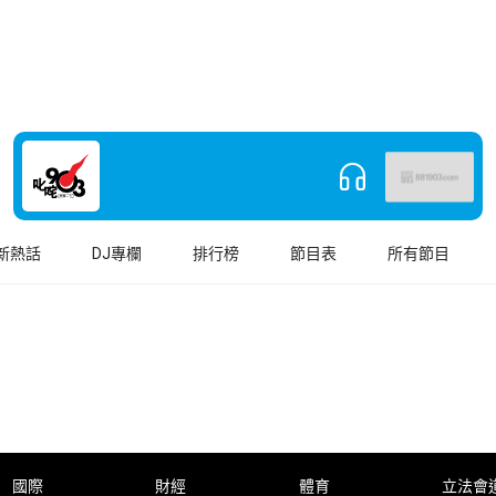
新熱話
DJ專欄
排行榜
節目表
所有節目
國際
財經
體育
立法會