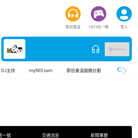
節目重溫
1872玩一陣
登入
搜尋
DJ主持
my903.com
節目重溫服務計劃
道一號
交通消息
新聞專題