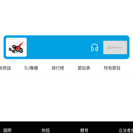
新熱話
DJ專欄
排行榜
節目表
所有節目
國際
財經
體育
立法會