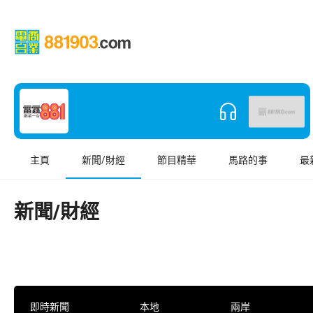
主頁
新聞/財經
節目精華
馬路的事
最
新聞/財經
即時新聞
本地
兩岸