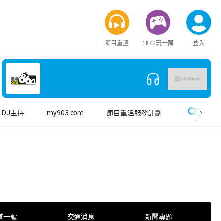
節目重溫
1872玩一陣
登入
搜尋
DJ主持
my903.com
節目重溫服務計劃
道一號
交通消息
新聞專題