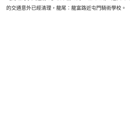
的交通意外已經清理，龍尾︰龍富路近屯門騎術學校。