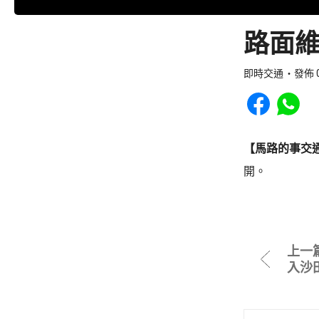
路面維
即時交通
發佈 0
Share to Faceb
Share to
【馬路的事交
開。
上一
入沙田