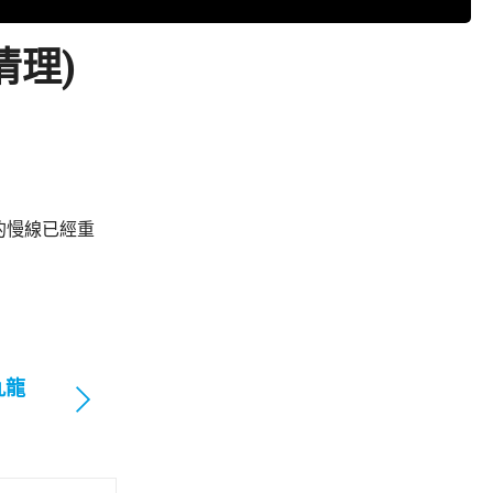
清理)
的慢線已經重
九龍