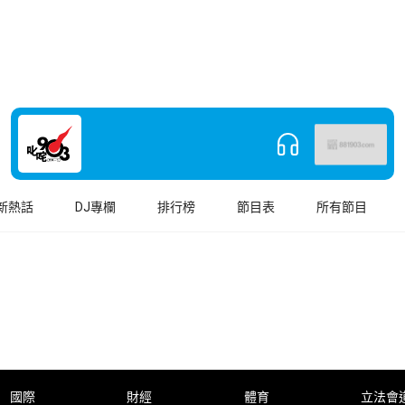
新熱話
DJ專欄
排行榜
節目表
所有節目
國際
財經
體育
立法會