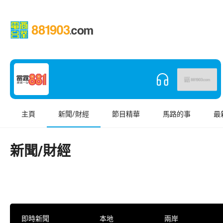
主頁
新聞/財經
節目精華
馬路的事
最
新聞/財經
即時新聞
本地
兩岸