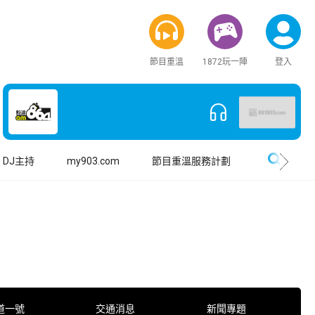
節目重溫
1872玩一陣
登入
搜尋
DJ主持
my903.com
節目重溫服務計劃
道一號
交通消息
新聞專題