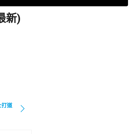
最新)
士打道