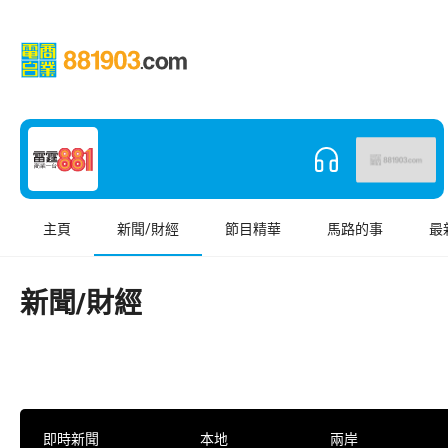
主頁
新聞/財經
節目精華
馬路的事
最
新聞/財經
即時新聞
本地
兩岸