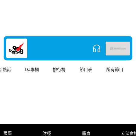
新熱話
DJ專欄
排行榜
節目表
所有節目
國際
財經
體育
立法會