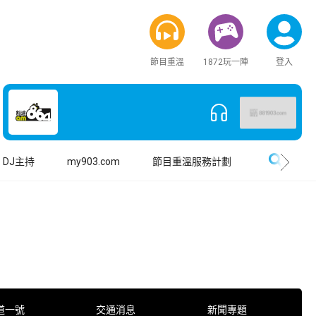
節目重溫
1872玩一陣
登入
搜尋
DJ主持
my903.com
節目重溫服務計劃
道一號
交通消息
新聞專題