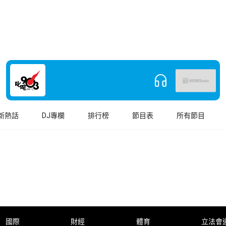
新熱話
DJ專欄
排行榜
節目表
所有節目
國際
財經
體育
立法會