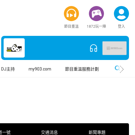
節目重溫
1872玩一陣
登入
搜尋
DJ主持
my903.com
節目重溫服務計劃
道一號
交通消息
新聞專題