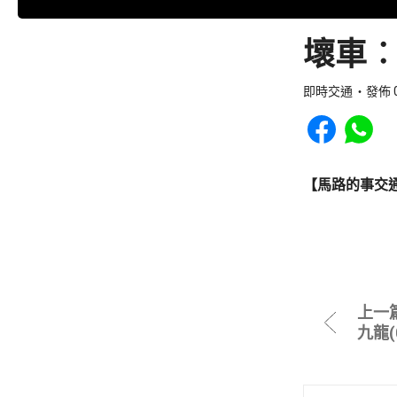
壞車︰
即時交通
發佈 0
Share to Faceb
Share to
【馬路的事交
上一
九龍(