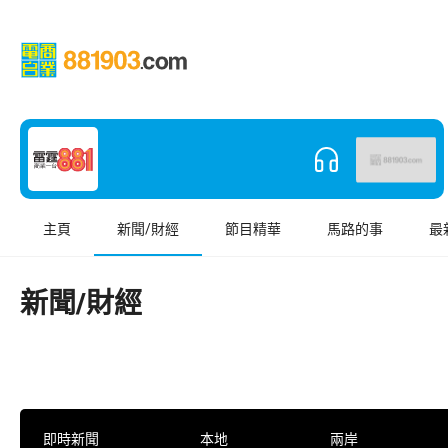
主頁
新聞/財經
節目精華
馬路的事
最
新聞/財經
即時新聞
本地
兩岸