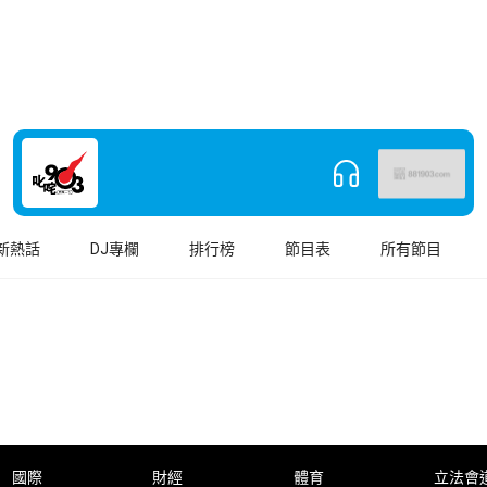
新熱話
DJ專欄
排行榜
節目表
所有節目
國際
財經
體育
立法會