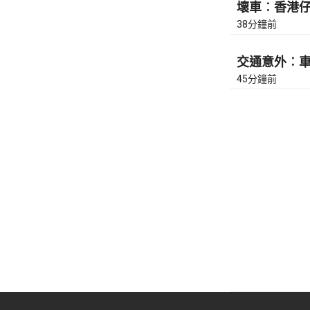
壞車︰香港仔隧
38分鐘前
交通意外︰車公
45分鐘前