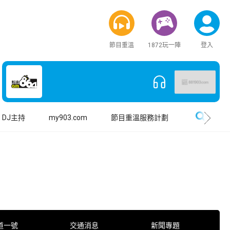
節目重溫
1872玩一陣
登入
搜尋
DJ主持
my903.com
節目重溫服務計劃
道一號
交通消息
新聞專題