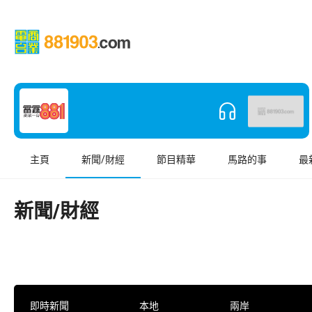
主頁
新聞/財經
節目精華
馬路的事
最
新聞/財經
即時新聞
本地
兩岸