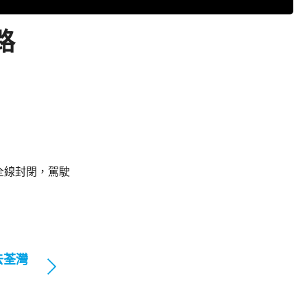
路
全線封閉，駕駛
去荃灣