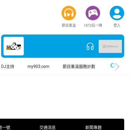
節目重溫
1872玩一陣
登入
搜尋
DJ主持
my903.com
節目重溫服務計劃
道一號
交通消息
新聞專題