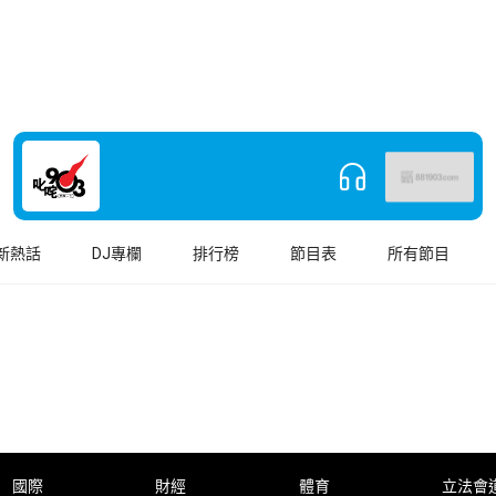
新熱話
DJ專欄
排行榜
節目表
所有節目
國際
財經
體育
立法會