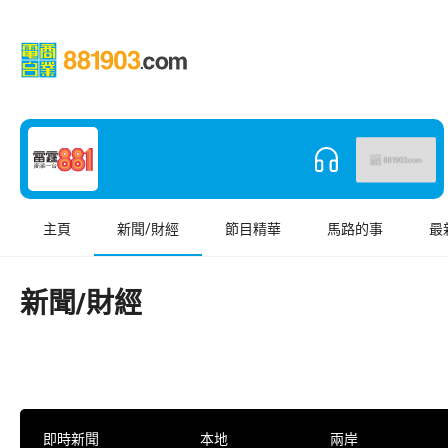
主頁
新聞/財經
節目精華
馬路的事
最
新聞/財經
即時新聞
本地
兩岸