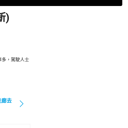
新)
車多，駕駛人士
走廊去