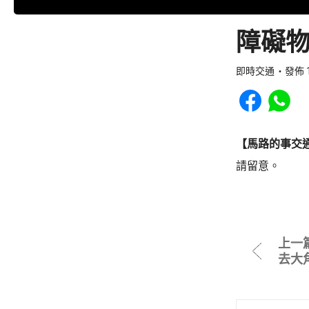
障礙物
即時交通
發佈 1
Share to Faceb
Share to
【馬路的事交
請留意。
上一
去大角