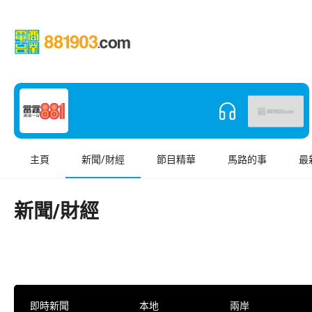
主頁
新聞/財經
節目精華
馬路的事
最
新聞/財經
即時新聞
本地
兩岸