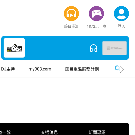
節目重溫
1872玩一陣
登入
搜尋
DJ主持
my903.com
節目重溫服務計劃
道一號
交通消息
新聞專題