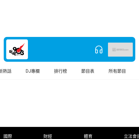
新熱話
DJ專欄
排行榜
節目表
所有節目
國際
財經
體育
立法會