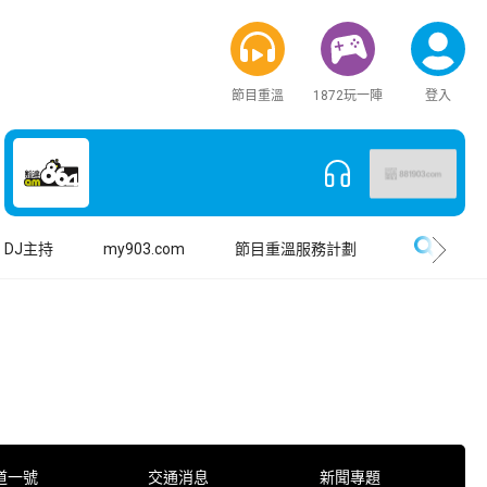
節目重溫
1872玩一陣
登入
搜尋
DJ主持
my903.com
節目重溫服務計劃
道一號
交通消息
新聞專題