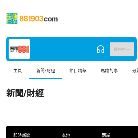
主頁
新聞/財經
節目精華
馬路的事
最
新聞/財經
即時新聞
本地
兩岸