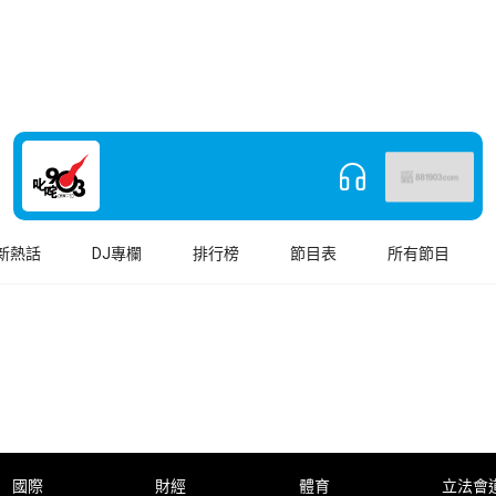
新熱話
DJ專欄
排行榜
節目表
所有節目
國際
財經
體育
立法會