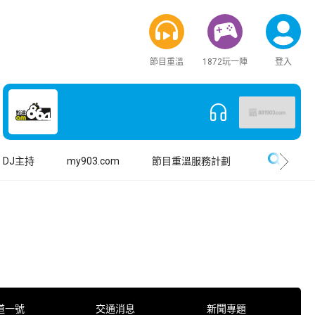
節目重溫
1872玩一陣
登入
搜尋
DJ主持
my903.com
節目重溫服務計劃
道一號
交通消息
新聞專題