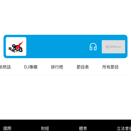
新熱話
DJ專欄
排行榜
節目表
所有節目
國際
財經
體育
立法會