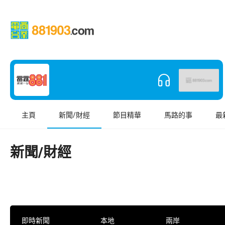
主頁
新聞/財經
節目精華
馬路的事
最
新聞/財經
即時新聞
本地
兩岸