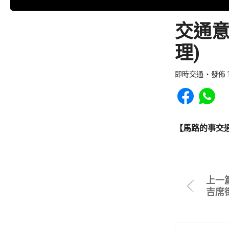
交通意
理)
即時交通
發佈 1
Share to Faceb
Share to
【馬路的事交
上一
吉席街