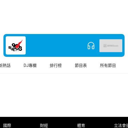
新熱話
DJ專欄
排行榜
節目表
所有節目
國際
財經
體育
立法會