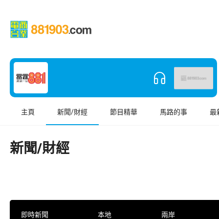
主頁
新聞/財經
節目精華
馬路的事
最
新聞/財經
即時新聞
本地
兩岸