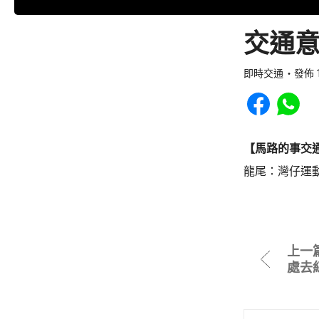
交通意
即時交通
發佈 1
Share to Faceb
Share to
【馬路的事交
龍尾：灣仔運
上一
處去紅