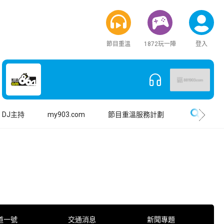
節目重溫
1872玩一陣
登入
搜尋
DJ主持
my903.com
節目重溫服務計劃
道一號
交通消息
新聞專題