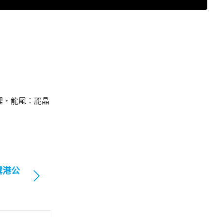
理，龍尾：麗晶
露港公