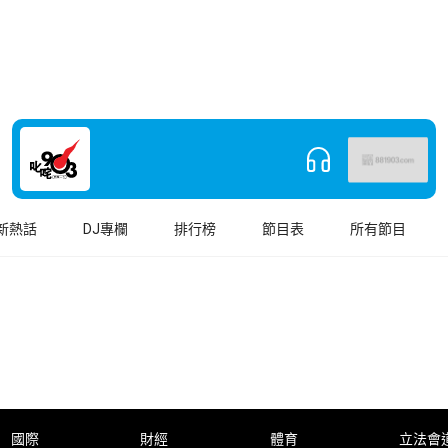
新熱話
DJ專欄
排行榜
節目表
所有節目
國際
財經
體育
立法會