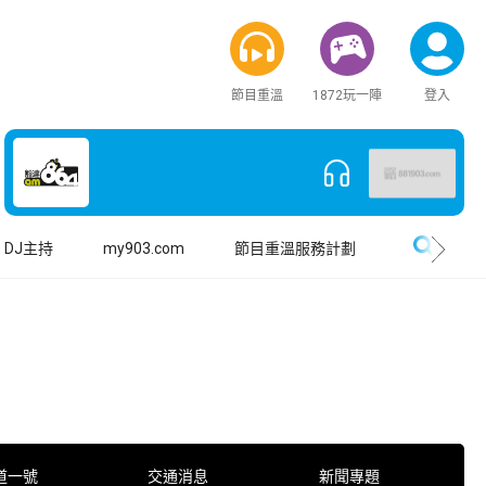
節目重溫
1872玩一陣
登入
搜尋
DJ主持
my903.com
節目重溫服務計劃
道一號
交通消息
新聞專題