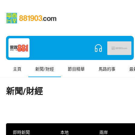
主頁
新聞/財經
節目精華
馬路的事
最
新聞/財經
即時新聞
本地
兩岸