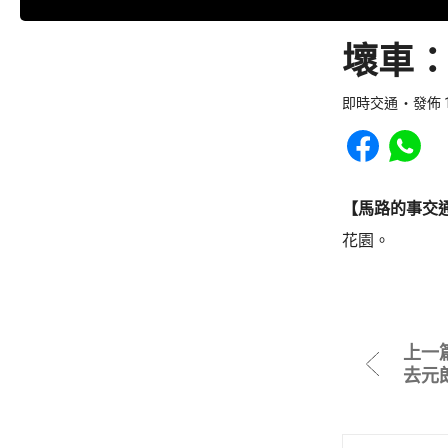
壞車：
即時交通
發佈 1
Share to Faceb
Share to
【馬路的事交
花園。
上一
去元朗