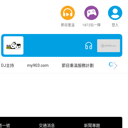
節目重溫
1872玩一陣
登入
搜尋
DJ主持
my903.com
節目重溫服務計劃
道一號
交通消息
新聞專題