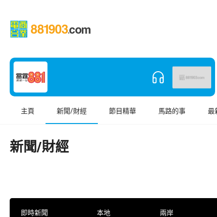
主頁
新聞/財經
節目精華
馬路的事
最
新聞/財經
即時新聞
本地
兩岸