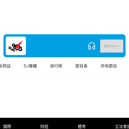
新熱話
DJ專欄
排行榜
節目表
所有節目
國際
財經
體育
立法會