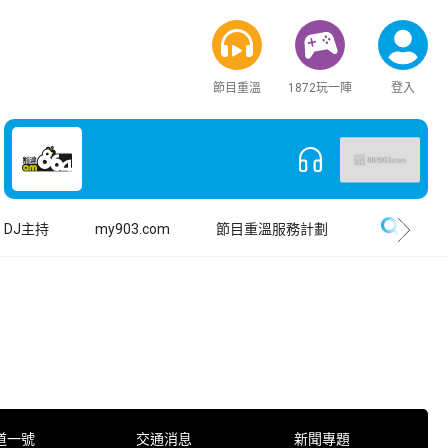
節目重溫
1872玩一陣
登入
搜尋
DJ主持
my903.com
節目重溫服務計劃
道一號
交通消息
新聞專題