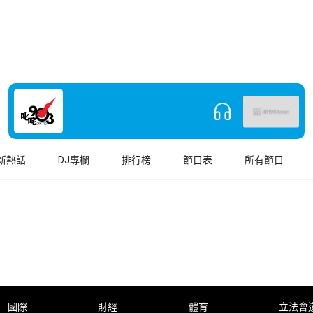
新熱話
DJ專欄
排行榜
節目表
所有節目
國際
財經
體育
立法會