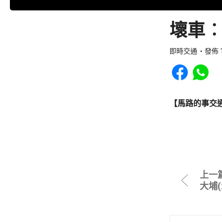
壞車︰
即時交通
發佈 1
Share to Faceb
Share to
【馬路的事交
上一
大埔(