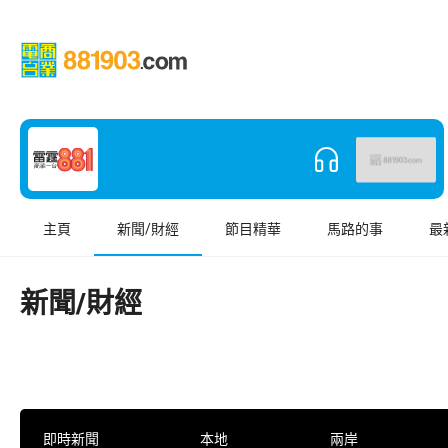
主頁
新聞/財經
節目精華
馬路的事
最
新聞/財經
即時新聞
本地
兩岸