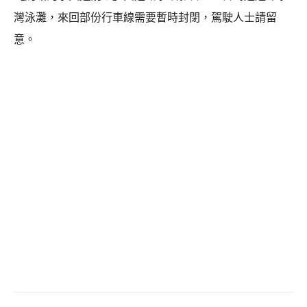
灣泳灘，來回部份行車線需要暫時封閉，駕駛人士請留
意。