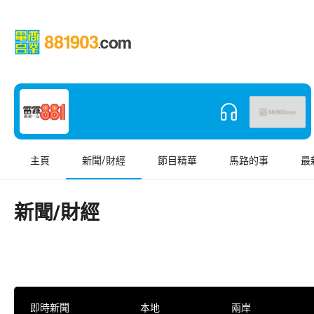
主頁
新聞/財經
節目精華
馬路的事
最
新聞/財經
即時新聞
本地
兩岸