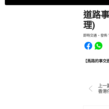
道路事
理)
即時交通
發佈 1
Share to Faceb
Share to
【馬路的事交
上一
香港仔