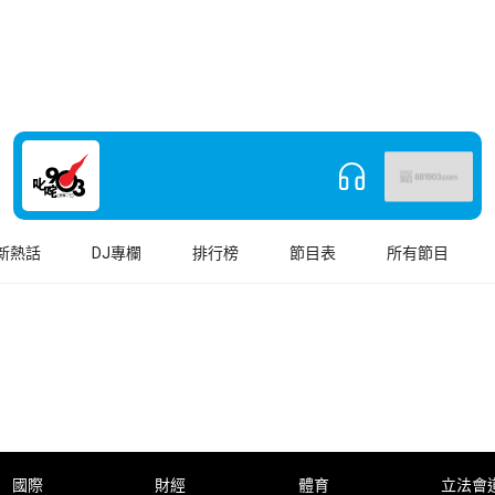
新熱話
DJ專欄
排行榜
節目表
所有節目
國際
財經
體育
立法會