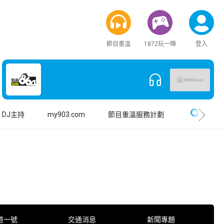
節目重溫
1872玩一陣
登入
搜尋
DJ主持
my903.com
節目重溫服務計劃
道一號
交通消息
新聞專題