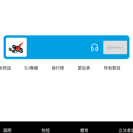
新熱話
DJ專欄
排行榜
節目表
所有節目
國際
財經
體育
立法會