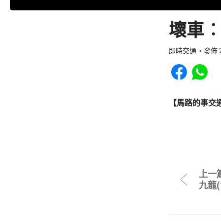
壞車︰
即時交通
發佈 2
Share to Faceb
Share to
【馬路的事交
上一
九龍(