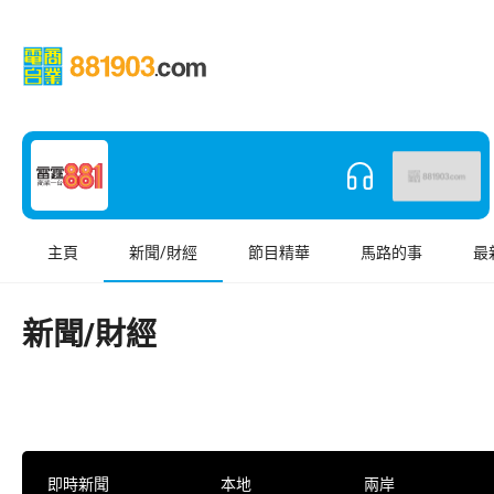
主頁
新聞/財經
節目精華
馬路的事
最
新聞/財經
即時新聞
本地
兩岸