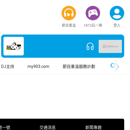
節目重溫
1872玩一陣
登入
搜尋
DJ主持
my903.com
節目重溫服務計劃
道一號
交通消息
新聞專題