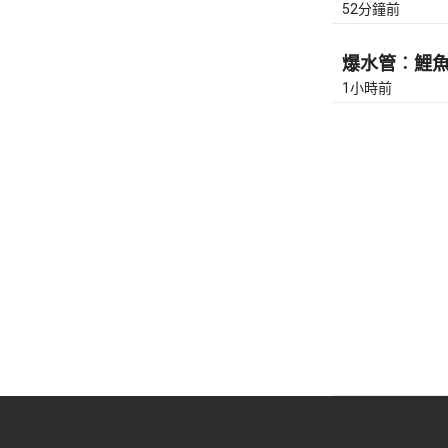
52分鐘前
爆水管︰鯉魚門
1小時前