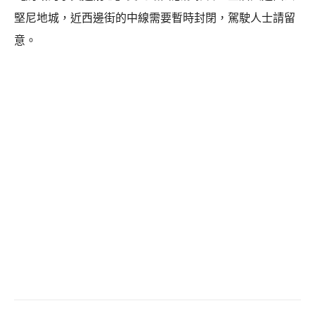
堅尼地城，近西邊街的中線需要暫時封閉，駕駛人士請留
意。